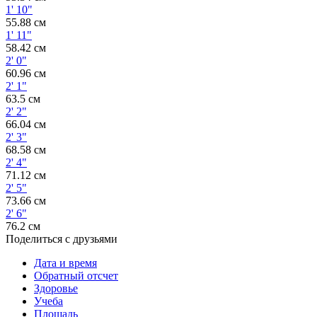
1' 10"
55.88 см
1' 11"
58.42 см
2' 0"
60.96 см
2' 1"
63.5 см
2' 2"
66.04 см
2' 3"
68.58 см
2' 4"
71.12 см
2' 5"
73.66 см
2' 6"
76.2 см
Поделиться с друзьями
Дата и время
Обратный отсчет
Здоровье
Учеба
Площадь