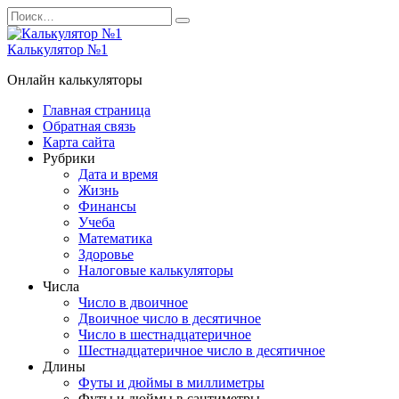
Перейти
Search
к
for:
содержанию
Калькулятор №1
Онлайн калькуляторы
Главная страница
Обратная связь
Карта сайта
Рубрики
Дата и время
Жизнь
Финансы
Учеба
Математика
Здоровье
Налоговые калькуляторы
Числа
Число в двоичное
Двоичное число в десятичное
Число в шестнадцатеричное
Шестнадцатеричное число в десятичное
Длины
Футы и дюймы в миллиметры
Футы и дюймы в сантиметры