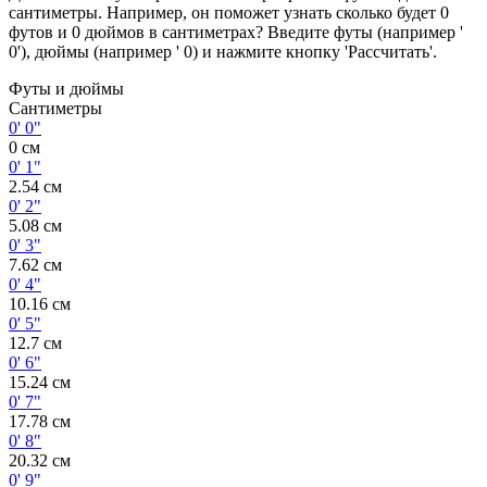
сантиметры. Например, он поможет узнать сколько будет 0
футов и 0 дюймов в сантиметрах? Введите футы (например '
0'), дюймы (например ' 0) и нажмите кнопку 'Рассчитать'.
Футы и дюймы
Сантиметры
0' 0"
0 см
0' 1"
2.54 см
0' 2"
5.08 см
0' 3"
7.62 см
0' 4"
10.16 см
0' 5"
12.7 см
0' 6"
15.24 см
0' 7"
17.78 см
0' 8"
20.32 см
0' 9"