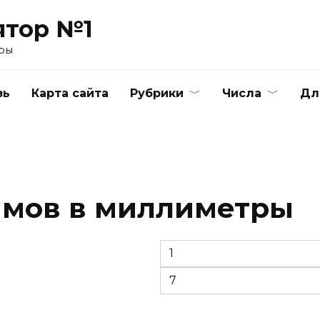
ятор №1
ры
зь
Карта сайта
Рубрики
Числа
Дл
юймов в миллиметры