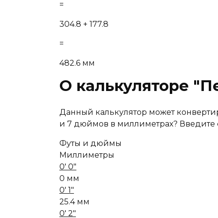
=
304.8 + 177.8
=
482.6 мм
О калькуляторе "П
Данный калькулятор может конвертир
и 7 дюймов в миллиметрах? Введите фу
Футы и дюймы
Миллиметры
0' 0"
0 мм
0' 1"
25.4 мм
0' 2"