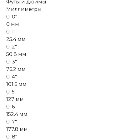
Футы и дюймы
Миллиметры
0' 0"
0 мм
0' 1"
25.4 мм
0' 2"
50.8 мм
0' 3"
76.2 мм
0' 4"
101.6 мм
0' 5"
127 мм
0' 6"
152.4 мм
0' 7"
177.8 мм
0' 8"