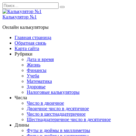
Перейти
Search
к
for:
содержанию
Калькулятор №1
Онлайн калькуляторы
Главная страница
Обратная связь
Карта сайта
Рубрики
Дата и время
Жизнь
Финансы
Учеба
Математика
Здоровье
Налоговые калькуляторы
Числа
Число в двоичное
Двоичное число в десятичное
Число в шестнадцатеричное
Шестнадцатеричное число в десятичное
Длины
Футы и дюймы в миллиметры
Футы и дюймы в сантиметры