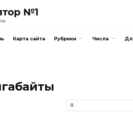
ятор №1
ры
зь
Карта сайта
Рубрики
Числа
Дл
игабайты