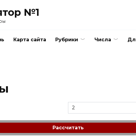
ятор №1
ры
зь
Карта сайта
Рубрики
Числа
Дл
ты
Рассчитать