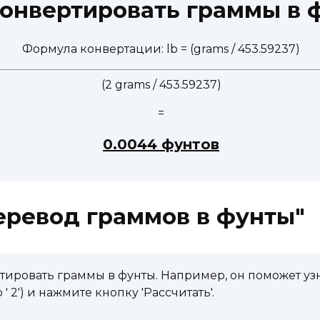
конвертировать граммы в 
Формула конвертации: lb = (grams / 453.59237)
(2 grams / 453.59237)
=
0.0044 фунтов
еревод граммов в фунты"
ировать граммы в фунты. Например, он поможет узн
2') и нажмите кнопку 'Рассчитать'.