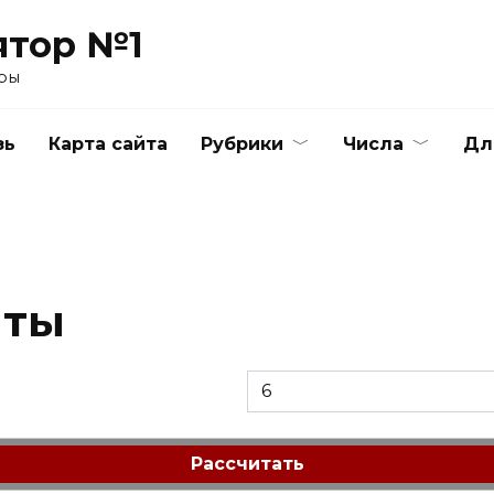
ятор №1
ры
зь
Карта сайта
Рубрики
Числа
Дл
йты
Рассчитать