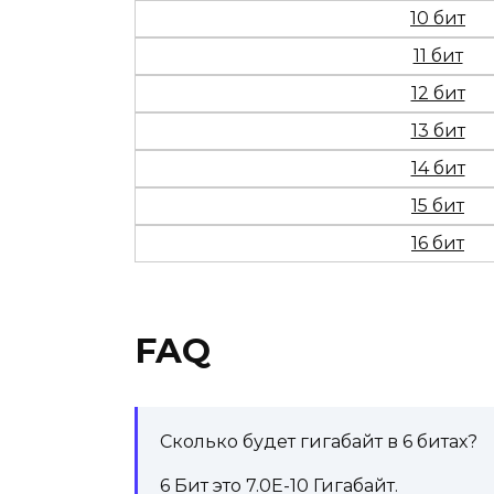
10 бит
11 бит
12 бит
13 бит
14 бит
15 бит
16 бит
FAQ
Сколько будет гигабайт в 6 битах?
6 Бит это 7.0E-10 Гигабайт.