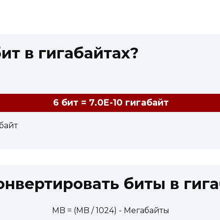
ит в гигабайтах?
6 бит = 7.0E-10 гигабайт
абайт
онвертировать биты в гиг
MB = (MB / 1024) - Мегабайты