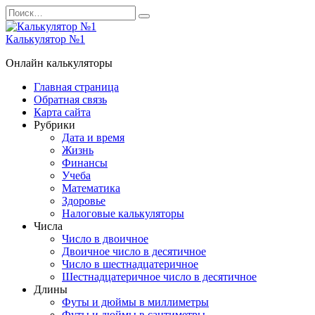
Перейти
Search
к
for:
содержанию
Калькулятор №1
Онлайн калькуляторы
Главная страница
Обратная связь
Карта сайта
Рубрики
Дата и время
Жизнь
Финансы
Учеба
Математика
Здоровье
Налоговые калькуляторы
Числа
Число в двоичное
Двоичное число в десятичное
Число в шестнадцатеричное
Шестнадцатеричное число в десятичное
Длины
Футы и дюймы в миллиметры
Футы и дюймы в сантиметры