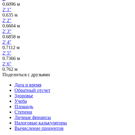
0.6096 м
2' 1"
0.635 м
2' 2"
0.6604 м
2' 3"
0.6858 м
2' 4"
0.7112 м
2' 5"
0.7366 м
2' 6"
0.762 м
Поделиться с друзьями
Дата и время
Обратный отсчет
Здоровье
Учеба
Площадь
Степени
Личные финансы
Налоговые калькуляторы
Вычисление процентов