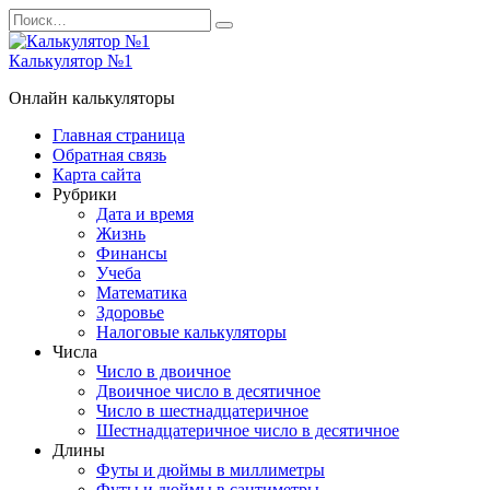
Перейти
Search
к
for:
содержанию
Калькулятор №1
Онлайн калькуляторы
Главная страница
Обратная связь
Карта сайта
Рубрики
Дата и время
Жизнь
Финансы
Учеба
Математика
Здоровье
Налоговые калькуляторы
Числа
Число в двоичное
Двоичное число в десятичное
Число в шестнадцатеричное
Шестнадцатеричное число в десятичное
Длины
Футы и дюймы в миллиметры
Футы и дюймы в сантиметры