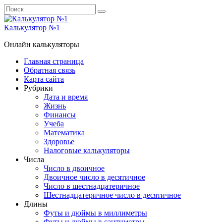
Перейти
Search
к
for:
содержанию
Калькулятор №1
Онлайн калькуляторы
Главная страница
Обратная связь
Карта сайта
Рубрики
Дата и время
Жизнь
Финансы
Учеба
Математика
Здоровье
Налоговые калькуляторы
Числа
Число в двоичное
Двоичное число в десятичное
Число в шестнадцатеричное
Шестнадцатеричное число в десятичное
Длины
Футы и дюймы в миллиметры
Футы и дюймы в сантиметры